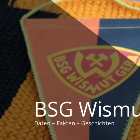
Zum
Inhalt
springen
BSG Wismu
Daten – Fakten – Geschichten