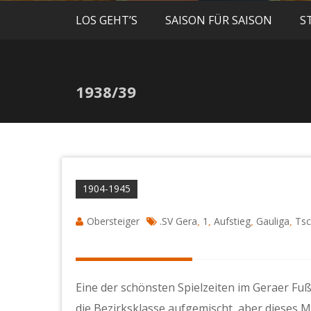
LOS GEHT’S
SAISON FÜR SAISON
S
1938/39
1904-1945
Obersteiger
.SV Gera
1
Aufstieg
Gauliga
Ts
,
,
,
,
Eine der schönsten Spielzeiten im Geraer Fuß
die Bezirksklasse aufgemischt, aber dieses 