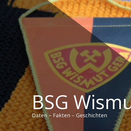
Zum
Inhalt
springen
BSG Wismu
Daten – Fakten – Geschichten