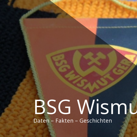
Zum
Inhalt
springen
BSG Wismu
Daten – Fakten – Geschichten