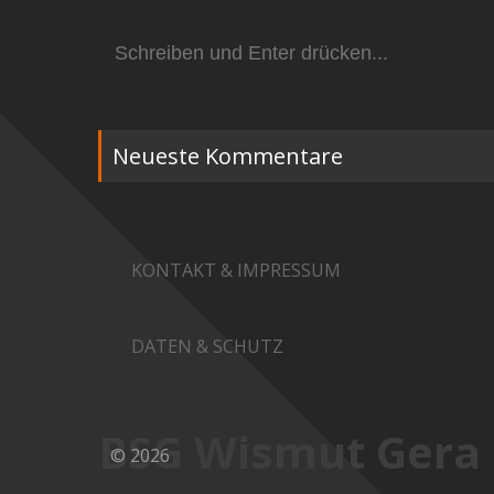
Suchen
nach:
Neueste Kommentare
KONTAKT & IMPRESSUM
DATEN & SCHUTZ
BSG Wismut Gera
© 2026