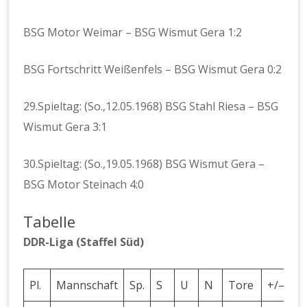
BSG Motor Weimar – BSG Wismut Gera 1:2
BSG Fortschritt Weißenfels – BSG Wismut Gera 0:2
29.Spieltag: (So.,12.05.1968) BSG Stahl Riesa – BSG
Wismut Gera 3:1
30.Spieltag: (So.,19.05.1968) BSG Wismut Gera –
BSG Motor Steinach 4:0
Tabelle
DDR-Liga (Staffel Süd)
Pl.
Mannschaft
Sp.
S
U
N
Tore
+/–
P