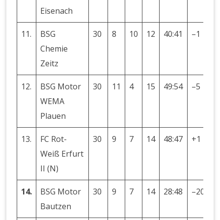
Eisenach
11.
BSG
30
8
10
12
40:41
–1
2
Chemie
Zeitz
12.
BSG Motor
30
11
4
15
49:54
–5
2
WEMA
Plauen
13.
FC Rot-
30
9
7
14
48:47
+1
2
Weiß Erfurt
II (N)
14.
BSG Motor
30
9
7
14
28:48
–20
2
Bautzen