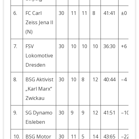
6.
FC Carl
30
11
11
8
41:41
±0
3
Zeiss Jena II
(N)
7.
FSV
30
10
10
10
36:30
+6
3
Lokomotive
Dresden
8.
BSG Aktivist
30
10
8
12
40:44
–4
2
„Karl Marx“
Zwickau
9.
SG Dynamo
30
9
9
12
41:51
–10
2
Eisleben
10.
BSG Motor
30
11
5
14
43:65
–22
2