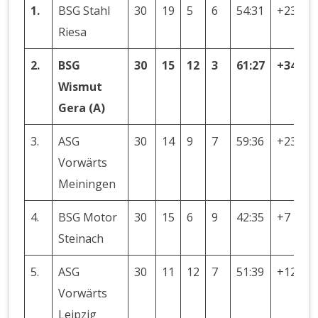
1.
BSG Stahl
30
19
5
6
54:31
+23
4
Riesa
2.
BSG
30
15
12
3
61:27
+34
4
Wismut
Gera (A)
3.
ASG
30
14
9
7
59:36
+23
3
Vorwärts
Meiningen
4.
BSG Motor
30
15
6
9
42:35
+7
3
Steinach
5.
ASG
30
11
12
7
51:39
+12
3
Vorwärts
Leipzig