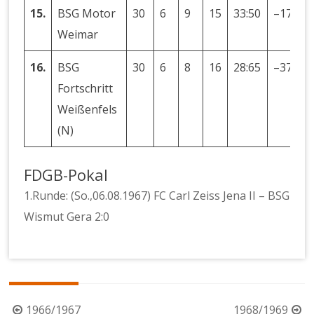
15.
BSG Motor
30
6
9
15
33:50
–17
2
Weimar
16.
BSG
30
6
8
16
28:65
–37
2
Fortschritt
Weißenfels
(N)
FDGB-Pokal
1.Runde: (So.,06.08.1967) FC Carl Zeiss Jena II – BSG
Wismut Gera 2:0
Beitragsnavigation
1966/1967
1968/1969