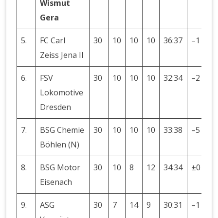
Wismut
Gera
5.
FC Carl
30
10
10
10
36:37
–1
3
Zeiss Jena II
6.
FSV
30
10
10
10
32:34
–2
3
Lokomotive
Dresden
7.
BSG Chemie
30
10
10
10
33:38
–5
3
Böhlen (N)
8.
BSG Motor
30
10
8
12
34:34
±0
2
Eisenach
9.
ASG
30
7
14
9
30:31
–1
2