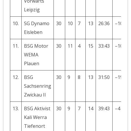
Vorwärts
Leipzig
10.
SG Dynamo
30
10
7
13
26:36
–10
2
Eisleben
11.
BSG Motor
30
11
4
15
33:43
–10
2
WEMA
Plauen
12.
BSG
30
9
8
13
31:50
–19
2
Sachsenring
Zwickau II
13.
BSG Aktivist
30
9
7
14
39:43
–4
2
Kali Werra
Tiefenort