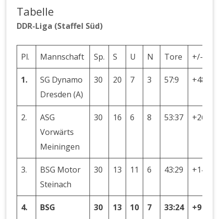
Tabelle
DDR-Liga (Staffel Süd)
Pl.
Mannschaft
Sp.
S
U
N
Tore
+/–
P
1.
SG Dynamo
30
20
7
3
57:9
+48
4
Dresden (A)
2.
ASG
30
16
6
8
53:37
+26
3
Vorwärts
Meiningen
3.
BSG Motor
30
13
11
6
43:29
+14
3
Steinach
4.
BSG
30
13
10
7
33:24
+9
3