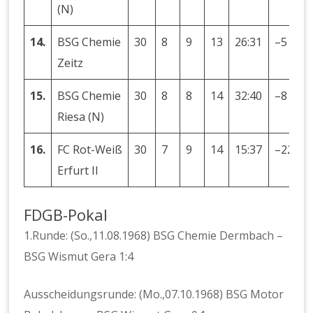
(N)
14.
BSG Chemie
30
8
9
13
26:31
–5
2
Zeitz
15.
BSG Chemie
30
8
8
14
32:40
–8
2
Riesa (N)
16.
FC Rot-Weiß
30
7
9
14
15:37
–22
2
Erfurt II
FDGB-Pokal
1.Runde: (So.,11.08.1968) BSG Chemie Dermbach –
BSG Wismut Gera 1:4
Ausscheidungsrunde: (Mo.,07.10.1968) BSG Motor