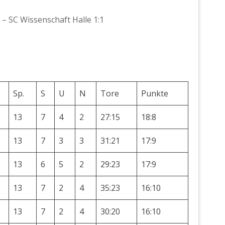
 – SC Wissenschaft Halle 1:1
Sp.
S
U
N
Tore
Punkte
13
7
4
2
27:15
18:8
13
7
3
3
31:21
17:9
13
6
5
2
29:23
17:9
13
7
2
4
35:23
16:10
13
7
2
4
30:20
16:10