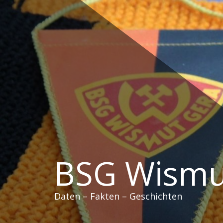
Zum
Inhalt
springen
BSG Wismu
Daten – Fakten – Geschichten