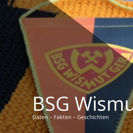
Zum
Inhalt
springen
BSG Wismu
Daten – Fakten – Geschichten