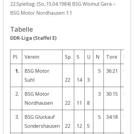
22.Spieltag: (So.,15.04.1984) BSG Wismut Gera –
BSG Motor Nordhausen 1:1
Tabelle
DDR-Liga (Staffel E)
Pl.
Verein
Sp.
S
U
N
Tore
Diff.
1.
BSG Motor
5
36:21
+15
Suhl
22
14
3
2.
BSG Motor
3
30:15
+15
Nordhausen
22
11
8
3.
BSG Glückauf
5
34:18
+16
Sondershausen
22
12
5