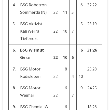
4.
BSG Robotron
6
32:22
+10
Sömmerda (N)
22
11
5
5.
BSG Aktivist
5
25:19
+6
Kali Werra
22
10
7
Tiefenort
6.
BSG Wismut
6
31:26
+5
Gera
22
10
6
7.
BSG Motor
8
25:28
−3
Rudisleben
22
4
10
8.
BSG Motor
6
9
24:25
−1
Weimar
22
7
9.
BSG Chemie IW
6
18:26
−8