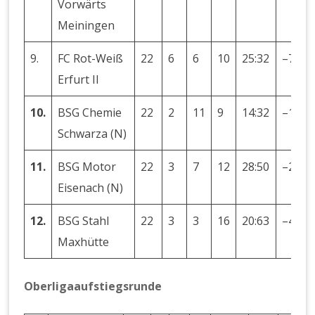
Vorwärts
Meiningen
9.
FC Rot-Weiß
22
6
6
10
25:32
–7
Erfurt II
10.
BSG Chemie
22
2
11
9
14:32
–18
Schwarza (N)
11.
BSG Motor
22
3
7
12
28:50
–22
Eisenach (N)
12.
BSG Stahl
22
3
3
16
20:63
–43
Maxhütte
Oberligaaufstiegsrunde