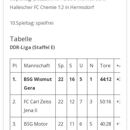
Hallescher FC Chemie 1:2 in Hermsdorf
10.Spieltag: spielfrei
Tabelle
DDR-Liga (Staffel E)
Pl.
Mannschaft
Sp.
S
U
N
Tore
+/–
1.
BSG Wismut
22
16
5
1
44:12
+32
Gera
2.
FC Carl Zeiss
22
12
7
3
50:16
+34
Jena II
3.
BSG Motor
22
11
6
5
40:28
+12