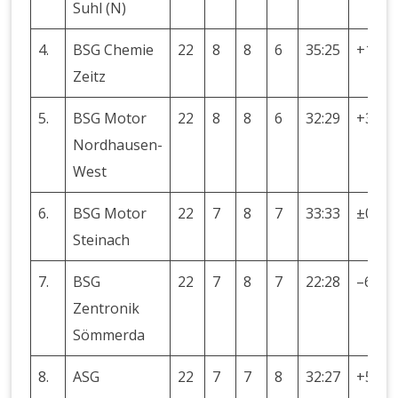
Suhl (N)
4.
BSG Chemie
22
8
8
6
35:25
+10
Zeitz
5.
BSG Motor
22
8
8
6
32:29
+3
Nordhausen-
West
6.
BSG Motor
22
7
8
7
33:33
±0
Steinach
7.
BSG
22
7
8
7
22:28
–6
Zentronik
Sömmerda
8.
ASG
22
7
7
8
32:27
+5