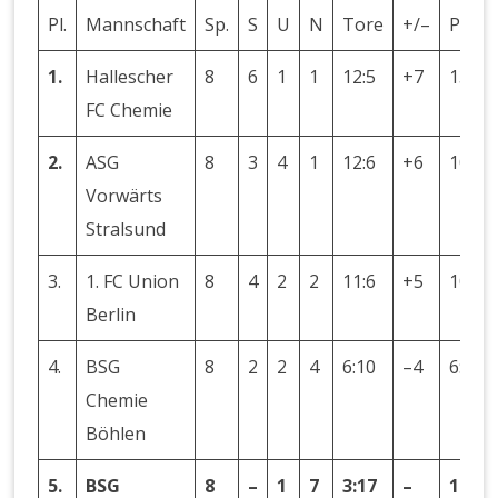
Pl.
Mannschaft
Sp.
S
U
N
Tore
+/–
Punk
1.
Hallescher
8
6
1
1
12:5
+7
13:3
FC Chemie
2.
ASG
8
3
4
1
12:6
+6
10:6
Vorwärts
Stralsund
3.
1. FC Union
8
4
2
2
11:6
+5
10:6
Berlin
4.
BSG
8
2
2
4
6:10
–4
6:10
Chemie
Böhlen
5.
BSG
8
–
1
7
3:17
–
1:15