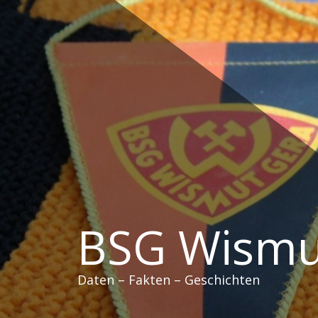
Zum
Inhalt
springen
BSG Wismu
Daten – Fakten – Geschichten