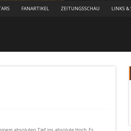
TARS
FANARTIKEL
ZEITUNGSSCHAU
LINKS &
 einem absoluten Tief ins absolute Hoch. Es