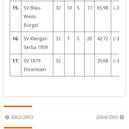
15.
SV Blau-
32
10
5
17
65:98
(-33)
Weiss
Bürgel
16.
SV Klengel-
32
7
5
20
42:72
(-30)
Serba 1909
17.
SV 1879
32
35:68
(-33)
Ehrenhain
Beitragsnavigation
2002/2003
2004/2005