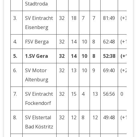
Stadtroda
3.
SV Eintracht
32
18
7
7
81:49
(+32)
Eisenberg
4.
FSV Berga
32
14
10
8
62:48
(+14)
5.
1.SV Gera
32
14
10
8
52:38
(+14)
6.
SV Motor
32
13
10
9
69:40
(+29)
Altenburg
7.
SV Eintracht
32
15
4
13
56:56
0
Fockendorf
8.
SV Elstertal
32
12
8
12
49:48
(+1)
Bad Köstritz