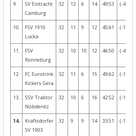
9.
SV Eintracht
32
12
6
14
49:53
(-4)
Camburg
10.
FSV 1910
32
11
9
12
45:61
(-16)
Lucka
11.
FSV
32
10
10
12
46:50
(-4)
Ronneburg
12.
FC Eurotrink
32
11
6
15
49:62
(-13)
Kickers Gera
13.
SSV Traktor
32
10
6
16
42:52
(-10)
Nöbdenitz
14.
Kraftsdorfer
32
9
9
14
33:51
(-18)
SV 1903