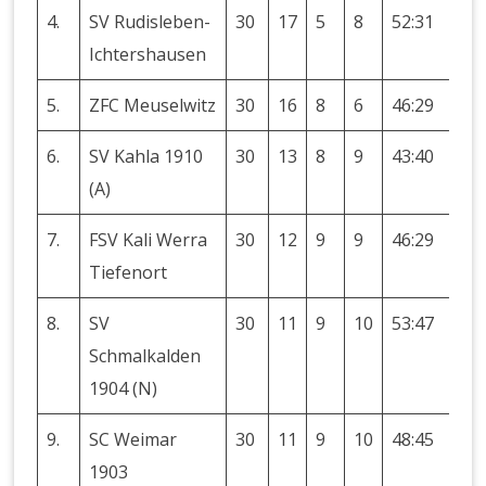
4.
SV Rudisleben-
30
17
5
8
52:31
+2
Ichtershausen
5.
ZFC Meuselwitz
30
16
8
6
46:29
+1
6.
SV Kahla 1910
30
13
8
9
43:40
+3
(A)
7.
FSV Kali Werra
30
12
9
9
46:29
+1
Tiefenort
8.
SV
30
11
9
10
53:47
+6
Schmalkalden
1904 (N)
9.
SC Weimar
30
11
9
10
48:45
+3
1903