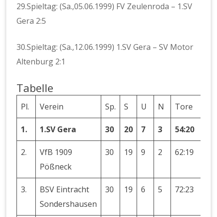
29.Spieltag: (Sa.,05.06.1999) FV Zeulenroda – 1.SV
Gera 2:5
30.Spieltag: (Sa.,12.06.1999) 1.SV Gera – SV Motor
Altenburg 2:1
Tabelle
Pl.
Verein
Sp.
S
U
N
Tore
Dif
1.
1.SV Gera
30
20
7
3
54:20
+3
2.
VfB 1909
30
19
9
2
62:19
+4
Pößneck
3.
BSV Eintracht
30
19
6
5
72:23
+3
Sondershausen