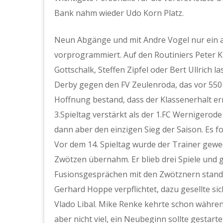
Bank nahm wieder Udo Korn Platz.
Neun Abgänge und mit Andre Vogel nur ein 
vorprogrammiert. Auf den Routiniers Peter 
Gottschalk, Steffen Zipfel oder Bert Ullrich 
Derby gegen den FV Zeulenroda, das vor 550 
Hoffnung bestand, dass der Klassenerhalt e
3.Spieltag verstärkt als der 1.FC Wernigero
dann aber den einzigen Sieg der Saison. Es f
Vor dem 14. Spieltag wurde der Trainer gew
Zwötzen übernahm. Er blieb drei Spiele und 
Fusionsgesprächen mit den Zwötznern stand 
Gerhard Hoppe verpflichtet, dazu gesellte si
Vlado Libal. Mike Renke kehrte schon währe
aber nicht viel, ein Neubeginn sollte gestar