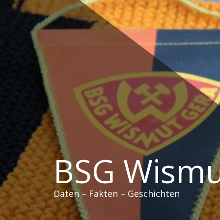
Zum
Inhalt
springen
BSG Wismu
Daten – Fakten – Geschichten