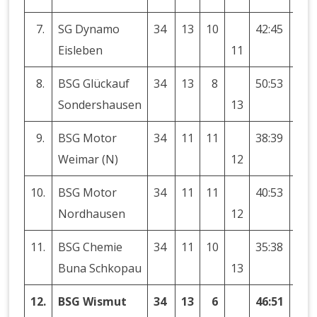
7.
SG Dynamo
34
13
10
42:45
−3
Eisleben
11
8.
BSG Glückauf
34
13
8
50:53
−3
Sondershausen
13
9.
BSG Motor
34
11
11
38:39
−1
Weimar (N)
12
10.
BSG Motor
34
11
11
40:53
−13
Nordhausen
12
11.
BSG Chemie
34
11
10
35:38
−3
Buna Schkopau
13
12.
BSG Wismut
34
13
6
46:51
−5