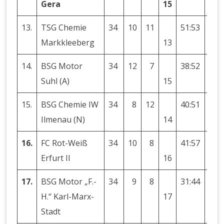
Gera
15
13.
TSG Chemie
34
10
11
51:53
−2
Markkleeberg
13
14.
BSG Motor
34
12
7
38:52
−14
Suhl (A)
15
15.
BSG Chemie IW
34
8
12
40:51
−11
Ilmenau (N)
14
16.
FC Rot-Weiß
34
10
8
41:57
−16
Erfurt II
16
17.
BSG Motor „F.-
34
9
8
31:44
−13
H.“ Karl-Marx-
17
Stadt