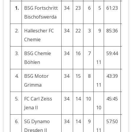
1.
BSG Fortschritt
34
23
6
5
61:23
+38
Bischofswerda
2.
Hallescher FC
34
22
3
9
85:36
+49
Chemie
3.
BSG Chemie
34
16
7
59:44
+15
Böhlen
11
4.
BSG Motor
34
15
8
43:39
+4
Grimma
11
5.
FC Carl Zeiss
34
14
10
45:45
±0
Jena II
10
6.
SG Dynamo
34
14
9
57:50
+7
Dresden II
11