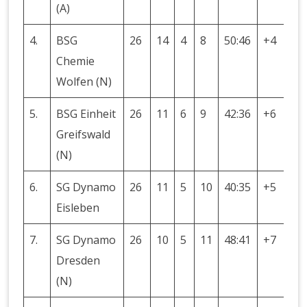
(A)
4.
BSG
26
14
4
8
50:46
+4
32
Chemie
Wolfen (N)
5.
BSG Einheit
26
11
6
9
42:36
+6
28
Greifswald
(N)
6.
SG Dynamo
26
11
5
10
40:35
+5
27
Eisleben
7.
SG Dynamo
26
10
5
11
48:41
+7
25
Dresden
(N)