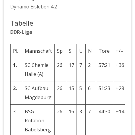
Dynamo Eisleben 4:2
Tabelle
DDR-Liga
Pl.
Mannschaft
Sp.
S
U
N
Tore
+/–
Pu
1.
SC Chemie
26
17
7
2
57:21
+36
41
Halle (A)
2.
SC Aufbau
26
15
5
6
51:23
+28
35
Magdeburg
3.
BSG
26
16
3
7
44:30
+14
35
Rotation
Babelsberg