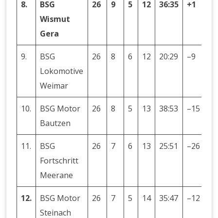
8.
BSG
26
9
5
12
36:35
+1
23
Wismut
Gera
9.
BSG
26
8
6
12
20:29
–9
22
Lokomotive
Weimar
10.
BSG Motor
26
8
5
13
38:53
–15
21
Bautzen
11.
BSG
26
7
6
13
25:51
–26
20
Fortschritt
Meerane
12.
BSG Motor
26
7
5
14
35:47
–12
19
Steinach