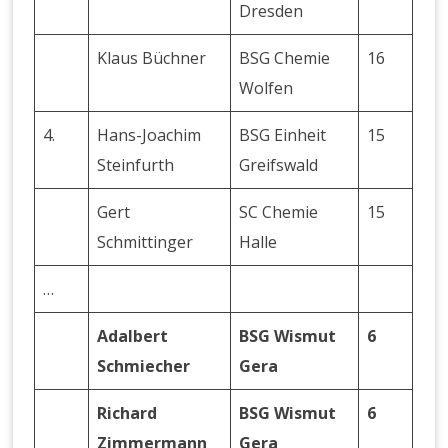
Dresden
Klaus Büchner
BSG Chemie
16
Wolfen
4.
Hans-Joachim
BSG Einheit
15
Steinfurth
Greifswald
Gert
SC Chemie
15
Schmittinger
Halle
…
Adalbert
BSG Wismut
6
Schmiecher
Gera
Richard
BSG Wismut
6
Zimmermann
Gera