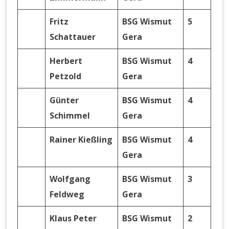
Fritz
BSG Wismut
5
Schattauer
Gera
Herbert
BSG Wismut
4
Petzold
Gera
Günter
BSG Wismut
4
Schimmel
Gera
Rainer Kießling
BSG Wismut
4
Gera
Wolfgang
BSG Wismut
3
Feldweg
Gera
Klaus Peter
BSG Wismut
2