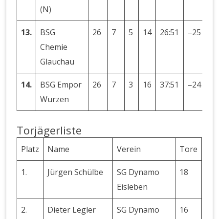
(N)
13.
BSG
26
7
5
14
26:51
–25
19
Chemie
Glauchau
14.
BSG Empor
26
7
3
16
37:51
–24
17
Wurzen
Torjägerliste
Platz
Name
Verein
Tore
1.
Jürgen Schülbe
SG Dynamo
18
Eisleben
2.
Dieter Legler
SG Dynamo
16